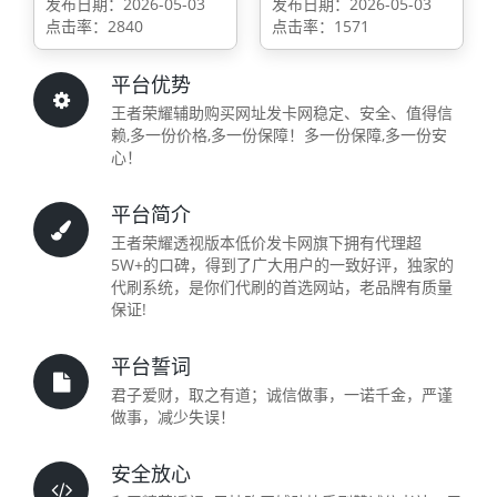
发布日期：2026-05-03
发布日期：2026-05-03
点击率：2840
点击率：1571
平台优势
王者荣耀辅助购买网址发卡网稳定、安全、值得信
赖,多一份价格,多一份保障！多一份保障,多一份安
心！
平台简介
王者荣耀透视版本低价发卡网旗下拥有代理超
5W+的口碑，得到了广大用户的一致好评，独家的
代刷系统，是你们代刷的首选网站，老品牌有质量
保证!
平台誓词
君子爱财，取之有道；诚信做事，一诺千金，严谨
做事，减少失误！
安全放心