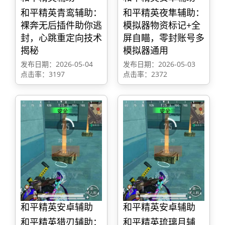
和平精英青鸾辅助：
和平精英夜隼辅助：
裸奔无后插件助你逃
模拟器物资标记+全
封，心跳重定向技术
屏自瞄，零封账号多
揭秘
模拟器通用
发布日期：2026-05-04
发布日期：2026-05-03
点击率：3197
点击率：2372
和平精英安卓辅助
和平精英安卓辅助
和平精英猎刃辅助：
和平精英琉璃月辅