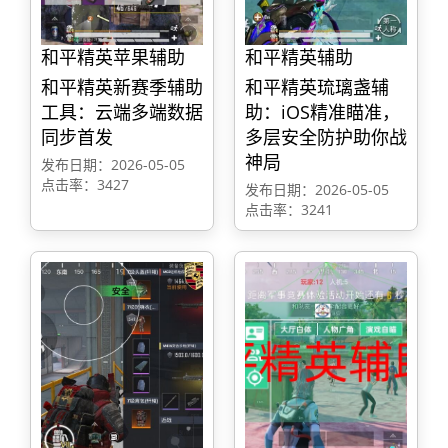
和平精英苹果辅助
和平精英辅助
和平精英新赛季辅助
和平精英琉璃盏辅
工具：云端多端数据
助：iOS精准瞄准，
同步首发
多层安全防护助你战
神局
发布日期：2026-05-05
点击率：3427
发布日期：2026-05-05
点击率：3241