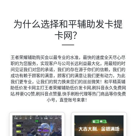
为什么选择和平辅助发卡提
卡网？
王者荣耀辅助购买会以最专业的水准，最快的速度全天尽心尽
职的为您服务，实现客户与公司长远利益最大化，用最短的时
间见证我们对您的承诺，我们的存在源于你们的信赖，我们的
成功有赖于顾客的满意，顾客们的满意让我们更有动力，为此
我们更专业，让我们的努力换来您们的丝丝微笑！和平精英辅
助低价发卡网主打王者荣耀辅助低价发卡网,刷抖音永久免费网
站,梓豪QQ赞,刷抖音点赞量,快手刷粉代理等热门商品等你免费
小号，直登账号来拿！