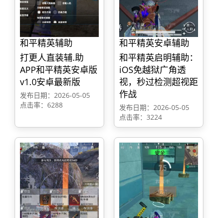
和平精英辅助
和平精英安卓辅助
打更人直装辅.助
和平精英启明辅助：
APP和平精英安卓版
iOS免越狱广角透
v1.0安卓最新版
视，秒过检测超视距
作战
发布日期：2026-05-05
点击率：6288
发布日期：2026-05-05
点击率：3224