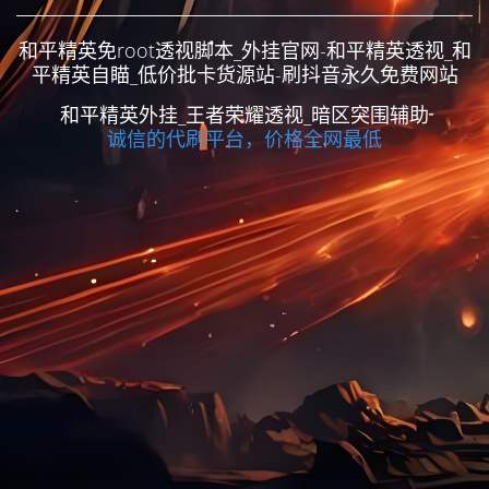
和平精英免root透视脚本_外挂官网-和平精英透视_和
平精英自瞄_低价批卡货源站-刷抖音永久免费网站
和平精英外挂_王者荣耀透视_暗区突围辅助
诚信的代刷平台，价格全网最低