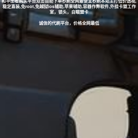
和平王者购买平台双击自助下单秒刷全网最便宜秒刷本站主打低价透视,
稳定直装,免root,免越狱ios辅助,苹果辅助,容器作弊软件,外挂卡盟工作
室，锁头，自瞄盟卡
诚信的代刷平台，价格全网最低