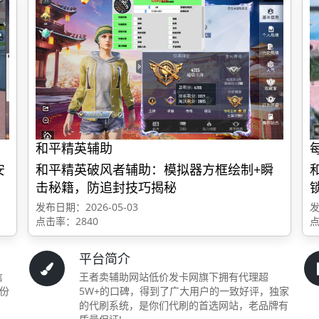
和平精英辅助
安
和平精英破风者辅助：模拟器方框绘制+瞬
击秘籍，防追封技巧揭秘
发布日期：2026-05-03
发
点击率：2840
点
平台简介
信
王者卖辅助网站低价发卡网旗下拥有代理超
一份
5W+的口碑，得到了广大用户的一致好评，独家
的代刷系统，是你们代刷的首选网站，老品牌有