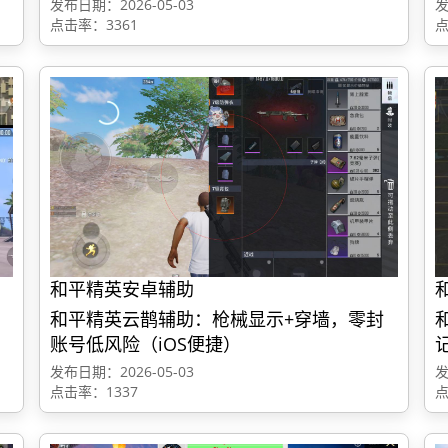
发布日期：2026-05-03
发
点击率：3361
点
和平精英安卓辅助
和平精英云鹊辅助：枪械显示+穿墙，零封
账号低风险（iOS便捷）
发布日期：2026-05-03
发
点击率：1337
点