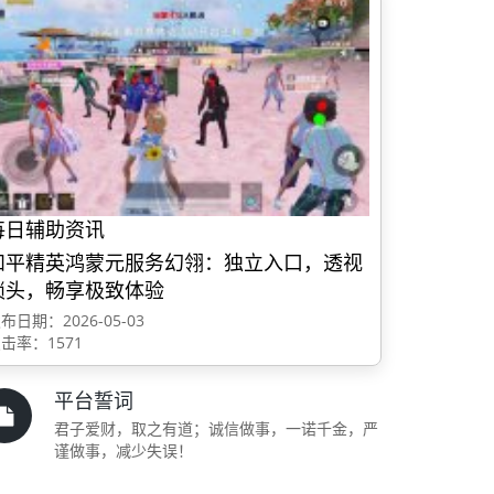
每日辅助资讯
和平精英鸿蒙元服务幻翎：独立入口，透视
锁头，畅享极致体验
布日期：2026-05-03
击率：1571
平台誓词
君子爱财，取之有道；诚信做事，一诺千金，严
谨做事，减少失误！