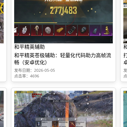
和平精英辅助
和平精英苍极辅助：轻量化代码助力高帧流
畅（安卓优化）
发布日期：2026-05-05
发
点击率：4696
点