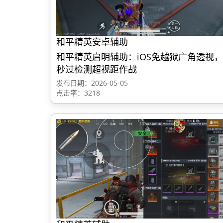
和平精英安卓辅助
和平精英启明辅助：iOS免越狱广角透视，
秒过检测超视距作战
发布日期：2026-05-05
点击率：3218