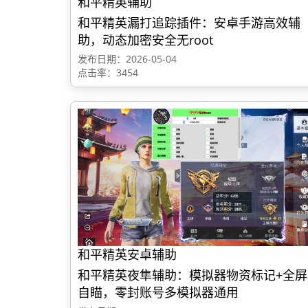
和平精英辅助
和平精英漏打追踪插件：安卓手游高效辅
助，动态加密安全无root
发布日期：2026-05-04
点击率：3454
和平精英安卓辅助
和平精英夜隼辅助：模拟器物资标记+全屏
自瞄，零封账号多模拟器通用