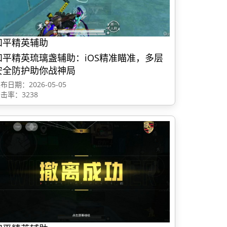
和平精英辅助
和平精英琉璃盏辅助：iOS精准瞄准，多层
安全防护助你战神局
布日期：2026-05-05
击率：3238