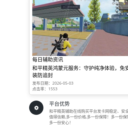
每日辅助资讯
和平精英鸿蒙元服务：守护纯净体验，免
装防追封
发布日期：2026-05-03
点击率：1553
平台优势
和平精英辅助在线购买平台发卡网稳定、安
值得信赖,多一份价格,多一份保障！多一份保
多一份安心！