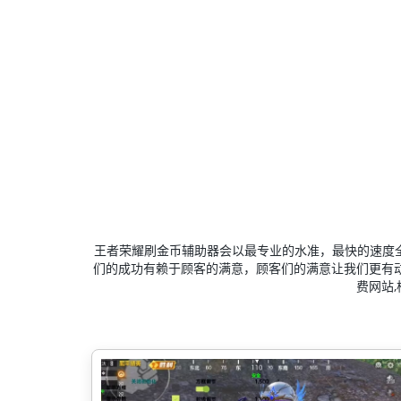
王者荣耀刷金币辅助器会以最专业的水准，最快的速度
们的成功有赖于顾客的满意，顾客们的满意让我们更有
费网站