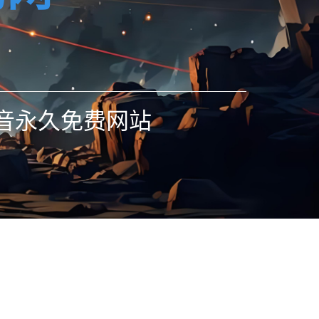
音永久免费网站