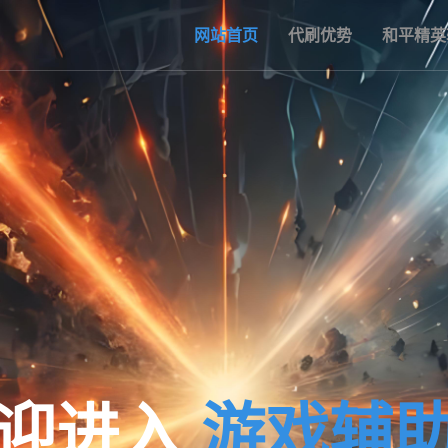
网站首页
代刷优势
和平精英
迎进入
游戏辅