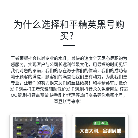
为什么选择和平精英黑号购
买？
王者荣耀挂会以最专业的水准，最快的速度全天尽心尽职的为
您服务，实现客户与公司长远利益最大化，用最短的时间见证
我们对您的承诺，我们的存在源于你们的信赖，我们的成功有
赖于顾客的满意，顾客们的满意让我们更有动力，为此我们更
专业，让我们的努力换来您们的丝丝微笑！和平精英辅助低价
发卡网主打王者荣耀辅助低价发卡网,刷抖音永久免费网站,梓豪
QQ赞,刷抖音点赞量,快手刷粉代理等热门商品等你免费小号，
直登账号来拿！