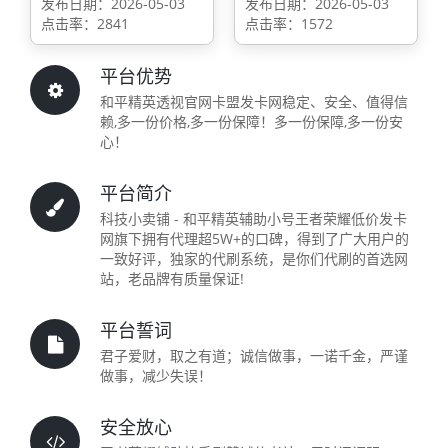
发布日期：2026-05-03
发布日期：2026-05-03
点击率：2841
点击率：1572
平台优势
和平精英透视官网卡盟发卡网稳定、安全、值得信
赖,多一份价格,多一份保障！多一份保障,多一份安
心！
平台简介
科技小卖铺 - 和平精英辅助小号王者荣耀低价发卡
网旗下拥有代理超5W+的口碑，得到了广大用户的
一致好评，独家的代刷系统，是你们代刷的首选网
站，老品牌有质量保证!
平台誓词
君子爱财，取之有道；诚信做事，一诺千金，严谨
做事，减少失误！
安全放心