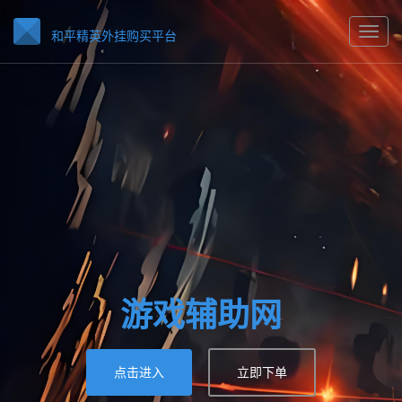
和平精英外挂购买平台
游戏辅助网
点击进入
立即下单