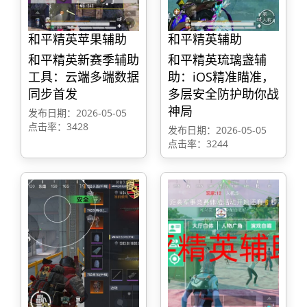
和平精英苹果辅助
和平精英辅助
和平精英新赛季辅助
和平精英琉璃盏辅
工具：云端多端数据
助：iOS精准瞄准，
同步首发
多层安全防护助你战
神局
发布日期：2026-05-05
点击率：3428
发布日期：2026-05-05
点击率：3244