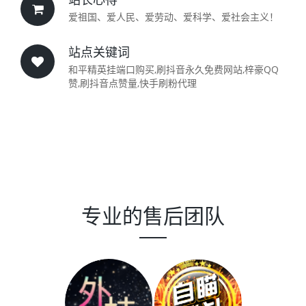
爱祖国、爱人民、爱劳动、爱科学、爱社会主义！
站点关键词
和平精英挂端口购买,刷抖音永久免费网站,梓豪QQ
赞,刷抖音点赞量,快手刷粉代理
专业的售后团队