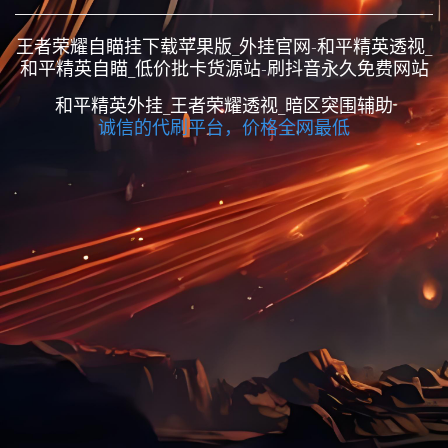
王者荣耀自瞄挂下载苹果版_外挂官网-和平精英透视_
和平精英自瞄_低价批卡货源站-刷抖音永久免费网站
和平精英外挂_王者荣耀透视_暗区突围辅助
诚信的代刷平台，价格全网最低