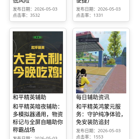
低风险
便捷）
发布日期：2026-05-03
发布日期：2026-05-03
点击率：3532
点击率：1331
和平精英辅助
每日辅助资讯
和平精英暗夜辅助：
和平精英鸿蒙元服
多模拟器通用，物资
务：守护纯净体验，
标记与全屏自瞄助你
免安装防追封
称霸战场
发布日期：2026-05-03
点击率：1553
发布日期：2026-05-03