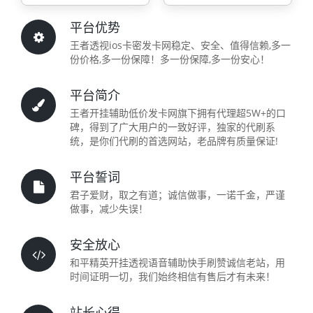
平台优势
王者透视ios卡密发卡网稳定、安全、值得信赖,多一
份价格,多一份保障！多一份保障,多一份安心！
平台简介
王者开挂辅助低价发卡网旗下拥有代理超5W+的口
碑，得到了广大用户的一致好评，独家的代刷系
统，是你们代刷的首选网站，老品牌有质量保证!
平台誓词
君子爱财，取之有道；诚信做事，一诺千金，严谨
做事，减少失误！
安全放心
和平精英开挂透视语音辅助快手刷赞诚信老站，用
时间证明一切，我们始终相信有售后才有未来！
站长心得