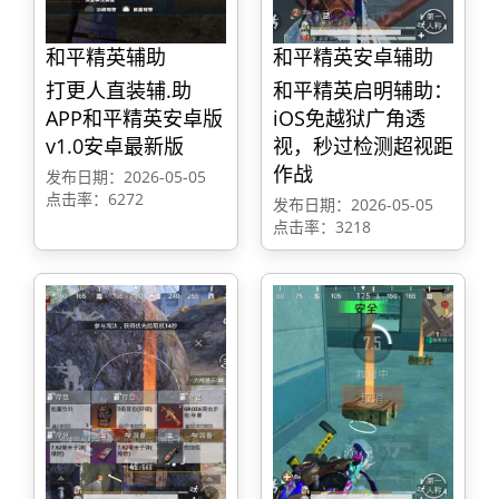
和平精英辅助
和平精英安卓辅助
打更人直装辅.助
和平精英启明辅助：
APP和平精英安卓版
iOS免越狱广角透
v1.0安卓最新版
视，秒过检测超视距
作战
发布日期：2026-05-05
点击率：6272
发布日期：2026-05-05
点击率：3218