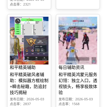
点击率：2321
和平精英辅助
每日辅助资讯
和平精英破风者辅
和平精英鸿蒙元服务
助：模拟器方框绘制
幻翎：独立入口，透
+瞬击秘籍，防追封
视锁头，畅享极致体
技巧揭秘
验
发布日期：2026-05-03
发布日期：2026-05-03
点击率：2837
点击率：1568