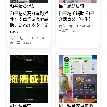
和平精英辅助
每日辅助资讯
和平精英漏打追踪插
和平精英辅助-和平
件：安卓手游高效辅
容器直装【牛牛】
助，动态加密安全无
发布日期：2026-05-04
root
点击率：5669
发布日期：2026-05-04
点击率：3463
和平精英辅助
和平精英安卓辅助