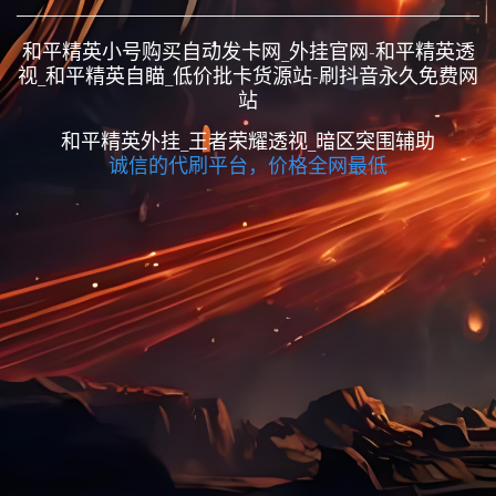
和平精英小号购买自动发卡网_外挂官网-和平精英透
视_和平精英自瞄_低价批卡货源站-刷抖音永久免费网
站
和平精英外挂_王者荣耀透视_暗区突围辅助
诚信的代刷平台，价格全网最低