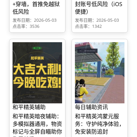
+穿墙，首推免越狱
封账号低风险（iOS
低风险
便捷）
发布日期：2026-05-03
发布日期：2026-05-03
点击率：3536
点击率：1342
和平精英辅助
每日辅助资讯
和平精英暗夜辅助：
和平精英鸿蒙元服
多模拟器通用，物资
务：守护纯净体验，
标记与全屏自瞄助你
免安装防追封