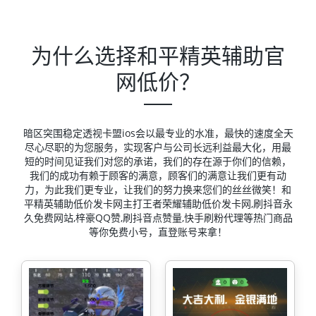
为什么选择和平精英辅助官
网低价？
暗区突围稳定透视卡盟ios会以最专业的水准，最快的速度全天
尽心尽职的为您服务，实现客户与公司长远利益最大化，用最
短的时间见证我们对您的承诺，我们的存在源于你们的信赖，
我们的成功有赖于顾客的满意，顾客们的满意让我们更有动
力，为此我们更专业，让我们的努力换来您们的丝丝微笑！和
平精英辅助低价发卡网主打王者荣耀辅助低价发卡网,刷抖音永
久免费网站,梓豪QQ赞,刷抖音点赞量,快手刷粉代理等热门商品
等你免费小号，直登账号来拿！