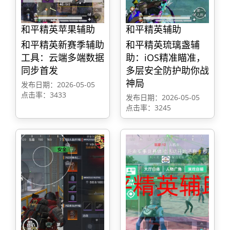
和平精英苹果辅助
和平精英辅助
和平精英新赛季辅助
和平精英琉璃盏辅
工具：云端多端数据
助：iOS精准瞄准，
同步首发
多层安全防护助你战
神局
发布日期：2026-05-05
点击率：3433
发布日期：2026-05-05
点击率：3245