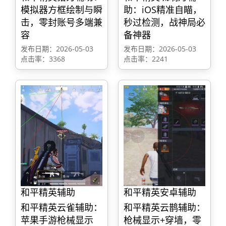
模拟器方框绘制与瞬
助：iOS精准自瞄，
击，零封账号多端兼
秒过检测，战神局必
容
备神器
发布日期：2026-05-03
发布日期：2026-05-03
点击率：3368
点击率：2241
和平精英辅助
和平精英安卓辅助
和平精英云雀辅助：
和平精英云鹊辅助：
苹果手游枪械显示
枪械显示+穿墙，零