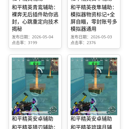
和平精英青鸾辅助：
和平精英夜隼辅助：
裸奔无后插件助你逃
模拟器物资标记+全
封，心跳重定向技术
屏自瞄，零封账号多
揭秘
模拟器通用
发布日期：2026-05-04
发布日期：2026-05-03
点击率：3199
点击率：2376
和平精英安卓辅助
和平精英安卓辅助
和平精英猎刃辅助：
和平精英琉璃月辅